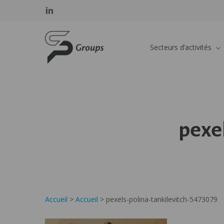
Skip
Panneau de gestion des cookies
linkedin
to
main
SP GROUPS
content
Secteurs d’activités
pexe
Accueil
>
Accueil
>
pexels-polina-tankilevitch-5473079