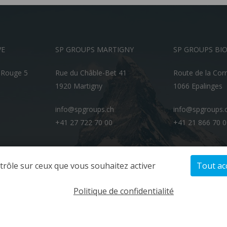
VE
SP GROUPS MARTIGNY
SP GROUPS BI
-Rouge 5
Rue du Châble-Bet 41
Route de la Cor
1920 Martigny
1066 Epalinges
info@spgroups.ch
info@spgroups.
+41 27 722 70 00
+41 21 866 70 
ntrôle sur ceux que vous souhaitez activer
Tout ac
Politique de confidentialité