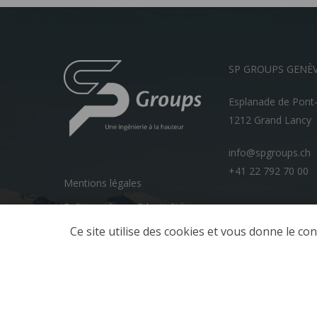
SP GROUPS GENÈ
Esplanade de Pont
1212 Grand Lancy
info@spgroups.ch
+41 22 792 70 00
Mentions légales
Politique de confidentialité
Ce site utilise des cookies et vous donne le co
© 2026 SP GROUPS.