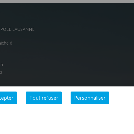
OPÔLE LAUSANNE
niche 6
ch
00
cepter
Tout refuser
Personnaliser
Share