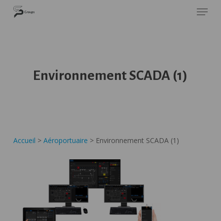
Skip
Panneau de gestion des cookies
SP GROUPS
to
Close
main
Menu
content
Environnement SCADA (1)
Accueil
>
Aéroportuaire
>
Environnement SCADA (1)