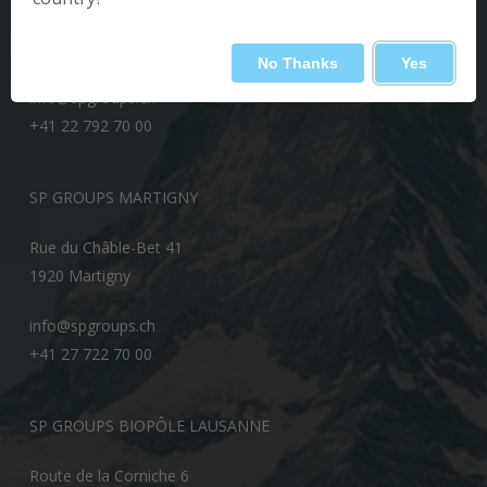
Esplanade de Pont-Rouge 5
1212 Grand Lancy
No Thanks
Yes
info@spgroups.ch
+41 22 792 70 00
SP GROUPS MARTIGNY
Rue du Châble-Bet 41
1920 Martigny
info@spgroups.ch
+41 27 722 70 00
SP GROUPS BIOPÔLE LAUSANNE
Route de la Corniche 6