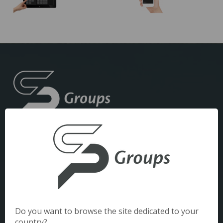
Mentions légales
Politique de confidentialité
SP GROUPS GENÈVE
Do you want to browse the site dedicated to your
country?