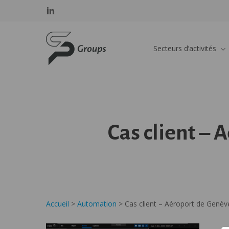
Skip
Panneau de gestion des cookies
linkedin
to
main
SP GROUPS
content
Secteurs d’activités
Cas client – 
Accueil
>
Automation
>
Cas client – Aéroport de Genève