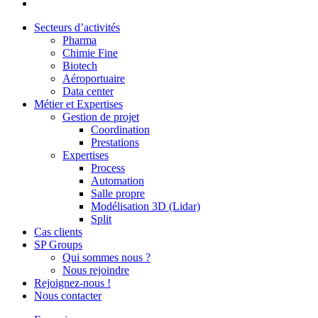
Close
Secteurs d’activités
Menu
Pharma
Chimie Fine
Biotech
Aéroportuaire
Data center
Métier et Expertises
Gestion de projet
Coordination
Prestations
Expertises
Process
Automation
Salle propre
Modélisation 3D (Lidar)
Split
Cas clients
SP Groups
Qui sommes nous ?
Nous rejoindre
Rejoignez-nous !
Nous contacter