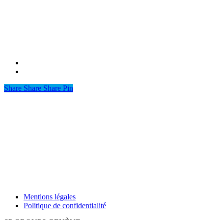
Share
Share
Share
Share
Pin
Mentions légales
Politique de confidentialité