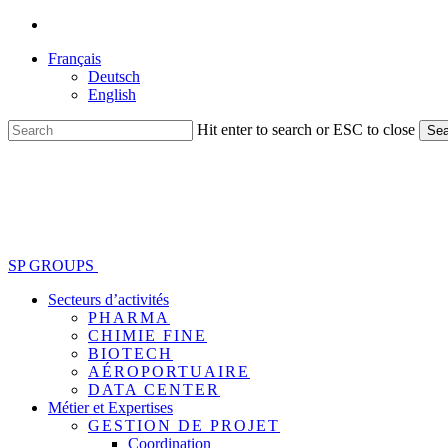
Skip
linkedin
to
Français
main
Deutsch
content
English
Hit enter to search or ESC to close
Sea
Close
Search
SP GROUPS
Secteurs d’activités
PHARMA
CHIMIE FINE
BIOTECH
AÉROPORTUAIRE
DATA CENTER
Métier et Expertises
GESTION DE PROJET
Coordination