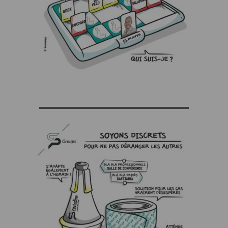
▬▬▬▬▬▬▬▬▬▬▬▬▬▬▬▬▬▬▬▬▬