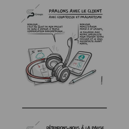
▬▬▬▬▬▬▬▬▬▬▬▬▬▬▬▬▬▬▬▬▬