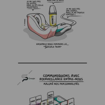
▬▬▬▬▬▬▬▬▬▬▬▬▬▬▬▬▬▬▬▬▬