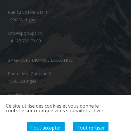
Rue du Châble-Bet 41
1920 Martigny
info@spgroups.ch
+41 27 722 70 00
SP GROUPS BIOPÔLE LAUSANNE
Route de la Corniche 6
1066 Epalinges
info@spgroups.ch
+41 21 866 70 00
Ce site utilise des cookies et vous donne le
contrôle sur ceux que vous souhaitez activer
Tout accepter
Tout refuser