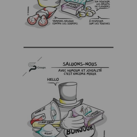
▬▬▬▬▬▬▬▬▬▬▬▬▬▬▬▬▬▬▬▬▬