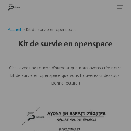
Skip
Panneau de gestion des cookies
SP GROUPS
to
Close
main
Menu
content
Accueil
>
Kit de survie en openspace
Kit de survie en openspace
C’est avec une touche d’humour que nous avons créé notre
kit de survie en openspace que vous trouverez ci-dessous.
Bonne lecture !