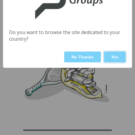
▬▬▬▬▬▬▬▬▬▬▬▬▬▬▬▬▬▬▬▬▬
Do you want to browse the site dedicated to your
country?
No Thanks
Yes
▬▬▬▬▬▬▬▬▬▬▬▬▬▬▬▬▬▬▬▬▬