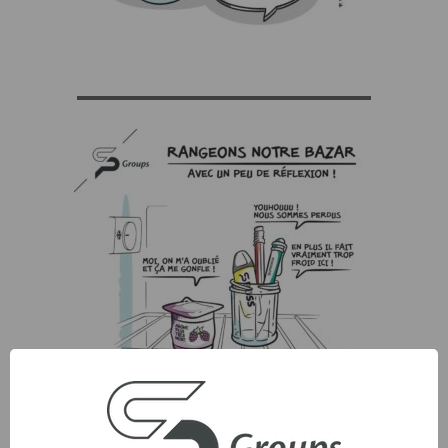
▬▬▬▬▬▬▬▬▬▬▬▬▬▬▬▬▬▬▬▬▬