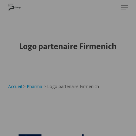
Skip
Panneau de gestion des cookies
SP GROUPS
to
Close
main
Menu
content
Logo partenaire Firmenich
Accueil
>
Pharma
>
Logo partenaire Firmenich