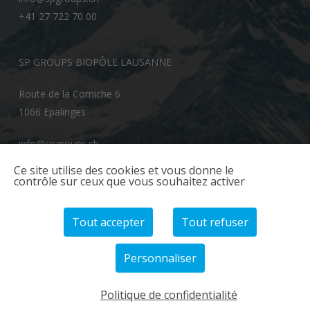
+41 27 722 70 00
SP GROUPS BIOPÔLE LAUSANNE
Route de la Corniche 6
1066 Epalinges
info@spgroups.ch
+41 21 866 70 00
Ce site utilise des cookies et vous donne le
contrôle sur ceux que vous souhaitez activer
Tout accepter
Tout refuser
Personnaliser
© 2026 SP GROUPS.
Politique de confidentialité