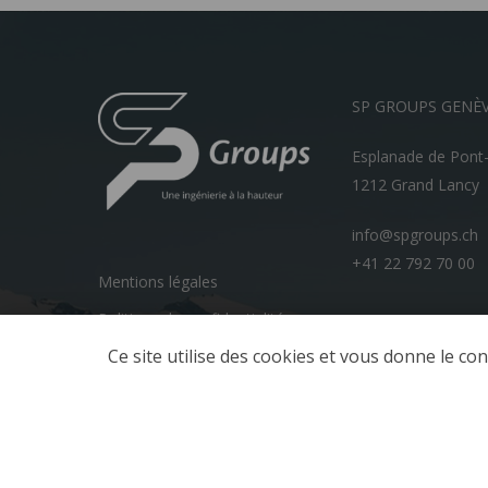
SP GROUPS GENÈ
Esplanade de Pont
1212 Grand Lancy
info@spgroups.ch
+41 22 792 70 00
Mentions légales
Politique de confidentialité
Ce site utilise des cookies et vous donne le co
© 2026 SP GROUPS.