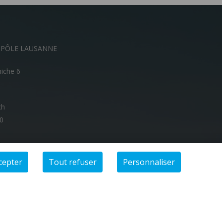
OPÔLE LAUSANNE
niche 6
ch
00
cepter
Tout refuser
Personnaliser
Share