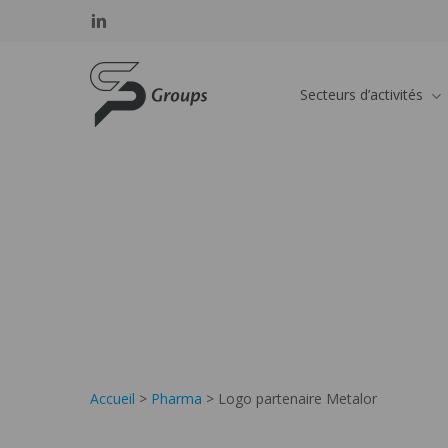
Skip
Panneau de gestion des cookies
linkedin
to
main
SP GROUPS
content
Secteurs d’activités
Accueil
>
Pharma
>
Logo partenaire Metalor