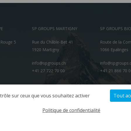
VE
SP GROUPS MARTIGNY
SP GROUPS BI
-Rouge 5
Rue du Châble-Bet 41
Route de la Cor
1920 Martigny
1066 Epalinges
info@spgroups.ch
info@spgroups.
+41 27 722 70 00
+41 21 866 70 
ntrôle sur ceux que vous souhaitez activer
Tout ac
Politique de confidentialité