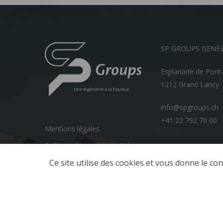
SP GROUPS GENÈ
Esplanade de Pont
1212 Grand Lancy
info@spgroups.ch
+41 22 792 70 00
Mentions légales
Politique de confidentialité
Ce site utilise des cookies et vous donne le co
© 2026 SP GROUPS.