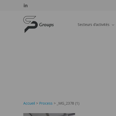
Skip
Panneau de gestion des cookies
linkedin
to
main
SP GROUPS
content
Secteurs d’activités
Accueil
>
Process
>
_MG_2378 (1)