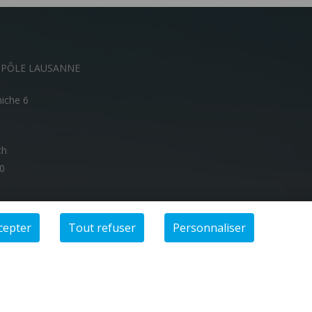
OPÔLE LAUSANNE
niche 6
ch
00
cepter
Tout refuser
Personnaliser
Share