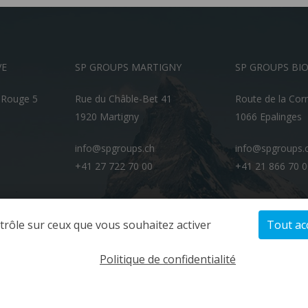
VE
SP GROUPS MARTIGNY
SP GROUPS BI
-Rouge 5
Rue du Châble-Bet 41
Route de la Cor
1920 Martigny
1066 Epalinges
info@spgroups.ch
info@spgroups.
+41 27 722 70 00
+41 21 866 70 
ntrôle sur ceux que vous souhaitez activer
Tout ac
Politique de confidentialité