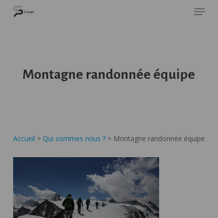
Skip
Panneau de gestion des cookies
SP GROUPS
to
Close
main
Menu
content
Montagne randonnée équipe
Accueil
>
Qui sommes nous ?
>
Montagne randonnée équipe