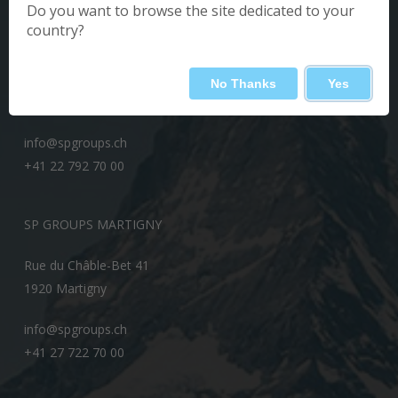
Do you want to browse the site dedicated to your
country?
SP GROUPS GENÈVE
Esplanade de Pont-Rouge 5
No Thanks
Yes
1212 Grand Lancy
info@spgroups.ch
+41 22 792 70 00
SP GROUPS MARTIGNY
Rue du Châble-Bet 41
1920 Martigny
info@spgroups.ch
+41 27 722 70 00