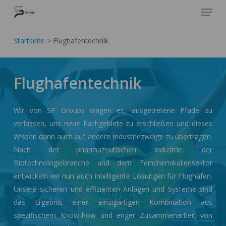
Skip
Cookie-Einstellungen
SP GROUPS
to
Close
main
Startseite
>
Flughafentechnik
Menu
content
Flughafentechnik
Wir von SP Groups wagen es, ausgetretene Pfade zu
verlassen, uns neue Fachgebiete zu erschließen und dieses
Wissen dann auch auf andere Industriezweige zu übertragen.
Nach der pharmazeutischen Industrie, der
Biotechnologiebranche und dem Feinchemikaliensektor
entwickeln wir nun auch intelligente Lösungen für Flughäfen.
Unsere sicheren und effizienten Anlagen und Systeme sind
das Ergebnis einer einzigartigen Kombination aus
spezifischem Know-how und enger Zusammenarbeit von