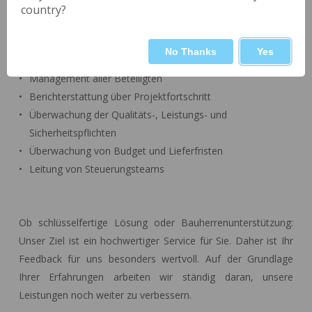
country?
das gesamte Projekt hindurch bei:
No Thanks
Yes
Auswahl der Lieferanten im Vorfeld
Management aller Beteiligten
Berichterstattung über Projektfortschritt
Überwachung der Qualitäts-, Leistungs- und
Sicherheitspflichten
Überwachung von Budget und Lieferfristen
Leitung von Steuerungsteams
Ob schlüsselfertige Lösung oder Bauherrenunterstützung:
Unser Ziel ist ein hochwertiger Service für Sie. Daher ist Ihr
Feedback für uns besonders wertvoll. Auf der Grundlage
Ihrer Erfahrungen arbeiten wir ständig daran, unsere
Leistungen noch weiter zu verbessern.