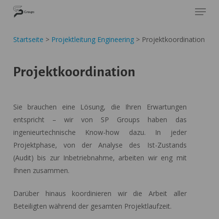
Skip
Cookie-Einstellungen
SP GROUPS
to
Close
main
Startseite
>
Projektleitung Engineering
>
Projektkoordination
Menu
content
Projektkoordination
Sie brauchen eine Lösung, die Ihren Erwartungen
entspricht – wir von SP Groups haben das
ingenieurtechnische Know-how dazu. In jeder
Projektphase, von der Analyse des Ist-Zustands
(Audit) bis zur Inbetriebnahme, arbeiten wir eng mit
Ihnen zusammen.
Darüber hinaus koordinieren wir die Arbeit aller
Beteiligten während der gesamten Projektlaufzeit.