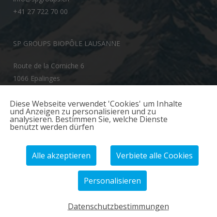
+41 27 722 70 00
SP GROUPS BIOPÔLE LAUSANNE
Route de la Corniche 6
1066 Epalinges
info@spgroups.ch
Diese Webseite verwendet 'Cookies' um Inhalte
und Anzeigen zu personalisieren und zu
+41 21 866 70 00
analysieren. Bestimmen Sie, welche Dienste
benutzt werden dürfen
Alle akzeptieren
Verbiete alle Cookies
Personalisieren
© 2026 SP GROUPS.
Datenschutzbestimmungen